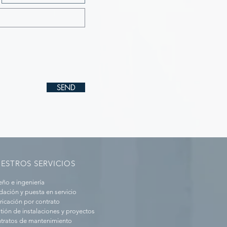
SEND
ESTROS SERVICIOS
eño e ingeniería
idación y puesta en servicio
ricación por contrato
tión de instalaciones y proyectos
tratos de mantenimiento