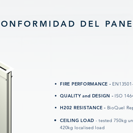
CONFORMIDAD DEL PANE
FIRE PERFORMANCE
-
EN13501-
QUALITY
and
DESIGN
-
ISO 146
H202 RESISTANCE
-
BioQuel Re
CEILING LOAD
- tested 750kg u
420kg
localised
load