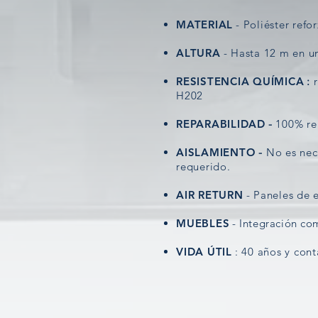
MATERIAL
- Poliéster ref
ALTURA
- Hasta 12 m en u
RESISTENCIA QUÍMICA
:
r
H202
REPARABILIDAD
-
100% rep
AISLAMIENTO
-
No es nece
requerido.
AIR RETURN
- Paneles de
MUEBLES
-
Integración
co
VIDA ÚTIL
: 40 años y con