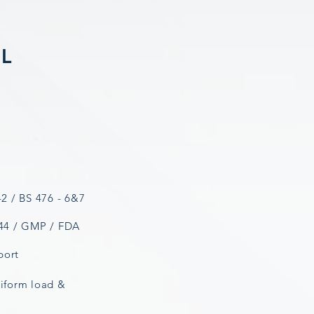
L
2 / BS 476 - 6&7
44 / GMP / FDA
port
niform load &