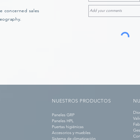
he concerned sales
geography.
NUESTROS PRODUCTOS
NU
Dis
Paneles GRP
Val
Paneles HPL
Fab
Puertas higiénicas
Ges
Accesorios y muebles
Con
Sistema de climatización