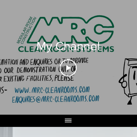
My Channel
MRC
GRP DETAILS