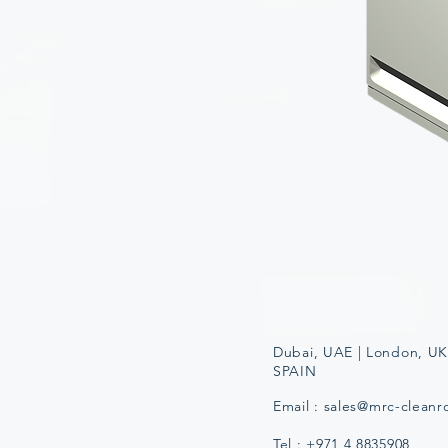
Dubai, UAE | London, UK
SPAIN
Email :
sales@mrc-clean
Tel : +971 4 8835908