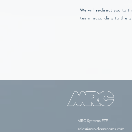
We will redirect you to t
team, according to the 
MRC Systems FZE
sales@mrc-cleanrooms.com