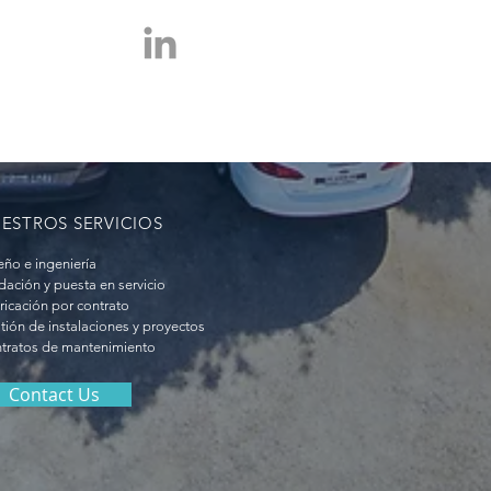
ESTROS SERVICIOS
eño e ingeniería
idación y puesta en servicio
ricación por contrato
tión de instalaciones y proyectos
tratos de mantenimiento
Contact Us