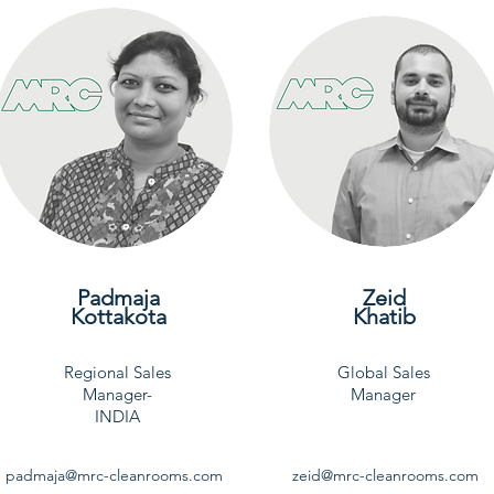
Padmaja
Zeid
Kottakota
Khatib
Regional Sales
Global Sales
Manager-
Manager
INDIA
padmaja@mrc-cleanrooms.com
zeid@mrc-cleanrooms.com