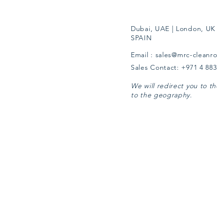
Dubai, UAE | London, UK 
SPAIN
Email :
sales@mrc-cleanr
Sales Contact: +971 4 88
We will redirect you to 
to the geography.