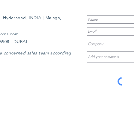
| Hyderabad, INDIA | Malaga,
ooms.com
35908 - DUBAI
the concerned sales team according