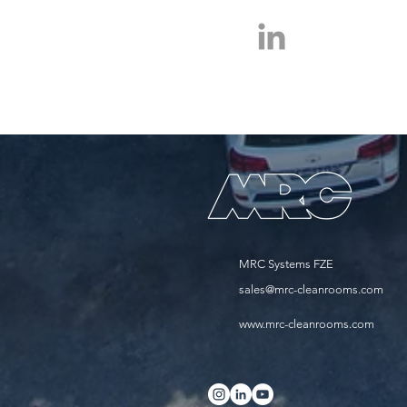
MRC Systems FZE
sales@mrc-cleanrooms.com
www.mrc-cleanrooms.com