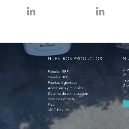
NUESTROS PRODUCTOS
NU
Dis
Paneles GRP
Val
Paneles HPL
Fab
Puertas higiénicas
Ges
Accesorios y muebles
Con
Sistema de climatización
Servicios de M&E
Piso
MRC BoxLab