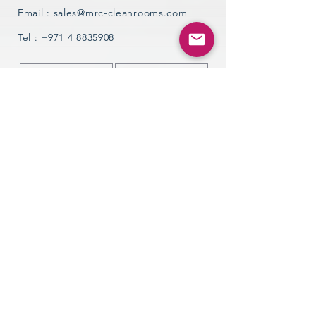
Email :
sales@mrc-cleanrooms.com
Tel :
+971 4 8835908
Upload File
SEND
We will redirect you to the concerned