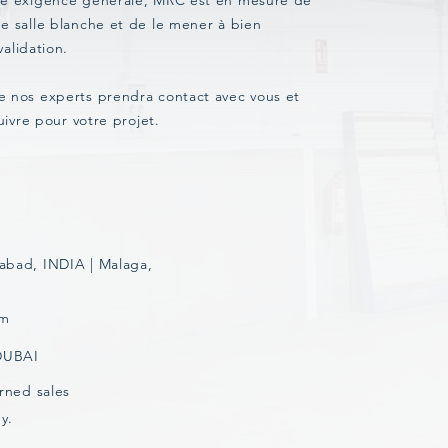
ne exigence générale, MRC est en mesure de
e salle blanche et de le mener à bien
validation.
e nos experts prendra contact avec vous et
uivre pour votre projet.
abad, INDIA | Malaga,
om
 DUBAI
rned sales
y.