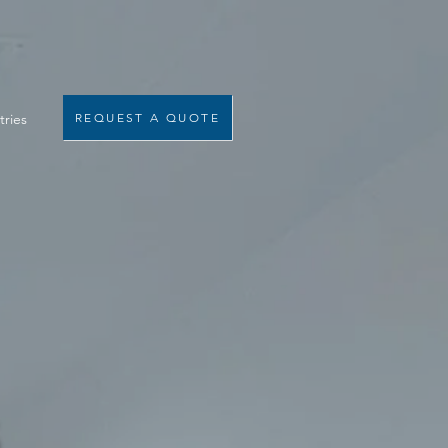
tries
REQUEST A QUOTE
s