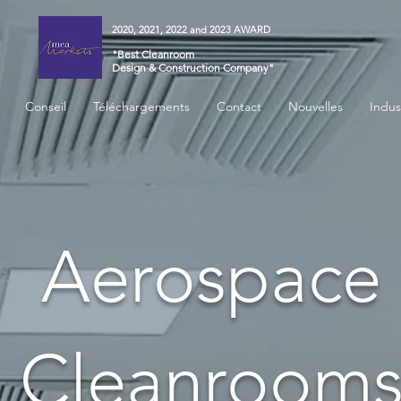
2020, 2021, 2022 and 2023 AWARD
"Best Cleanroom
Design & Construction Company"
Conseil
Téléchargements
Contact
Nouvelles
Indus
Aerospace
Cleanroom